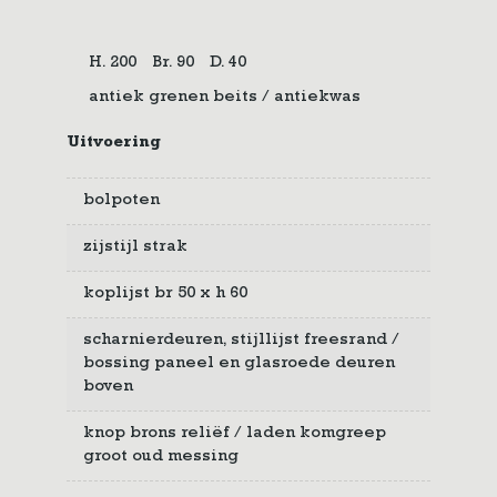
H. 200
Br. 90
D. 40
antiek grenen beits / antiekwas
Uitvoering
bolpoten
zijstijl strak
koplijst br 50 x h 60
scharnierdeuren, stijllijst freesrand /
bossing paneel en glasroede deuren
boven
knop brons reliëf / laden komgreep
groot oud messing