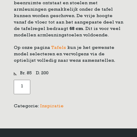
beenruimte ontstaat en stoelen met
armleuningen gemakkelijk onder de tafel
kunnen worden geschoven. De vrije hoogte
vanaf de vloer tot aan het aangepaste deel van
de tafelregel bedraagt
68 cm
. Dit is voor veel
modellen armleuningstoelen voldoende.
Op onze pagina
Tafels
kun je het gewenste
model selecteren en vervolgens via de
optielijst volledig naar wens samenstellen.
Br. 85
D. 200
Tafel
met
aangepaste
tafelregel
Categorie:
Inspiratie
aantal