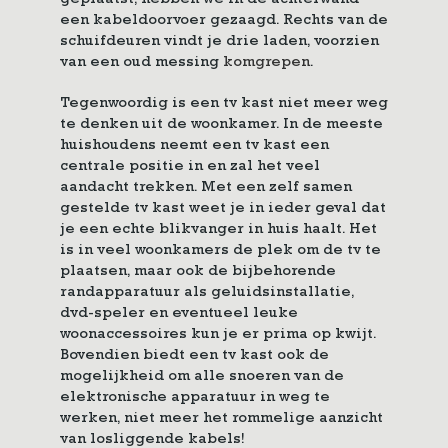
geplaatst, hebben we in de achterwand
een kabeldoorvoer gezaagd. Rechts van de
schuifdeuren vindt je drie laden, voorzien
van een oud messing
komgrepen
.
Tegenwoordig is een tv kast niet meer weg
te denken uit de woonkamer. In de meeste
huishoudens neemt een tv kast een
centrale positie in en zal het veel
aandacht trekken. Met een zelf samen
gestelde tv kast weet je in ieder geval dat
je een echte blikvanger in huis haalt. Het
is in veel woonkamers de plek om de tv te
plaatsen, maar ook de bijbehorende
randapparatuur als geluidsinstallatie,
dvd-speler en eventueel leuke
woonaccessoires kun je er prima op kwijt.
Bovendien biedt een tv kast ook de
mogelijkheid om alle snoeren van de
elektronische apparatuur in weg te
werken, niet meer het rommelige aanzicht
van losliggende kabels!