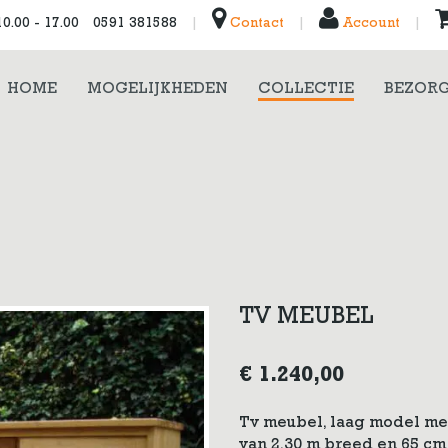
0.00 - 17.00
0591 381588
|
Contact
|
Account
|
HOME
MOGELIJKHEDEN
COLLECTIE
BEZORG
TV MEUBEL
€
1.240,00
Tv meubel, laag model met
van 2.30 m breed en 65 cm