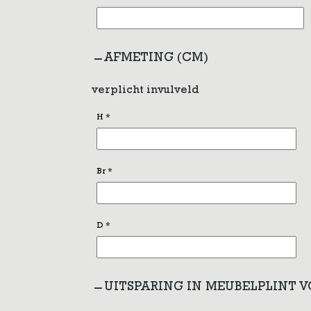
AFMETING (CM)
verplicht invulveld
H
*
Br
*
D
*
UITSPARING IN MEUBELPLINT 