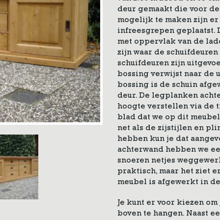
deur gemaakt die voor de 
mogelijk te maken zijn er
infreesgrepen geplaatst. 
met oppervlak van de lad
zijn waar de schuifdeure
schuifdeuren zijn uitgevo
bossing verwijst naar de 
bossing is de schuin afge
deur. De legplanken achte
hoogte verstellen via de 
blad dat we op dit meubel
net als de zijstijlen en pli
hebben kun je dat aangeve
achterwand hebben we ee
snoeren netjes weggewerk
praktisch, maar het ziet e
meubel is afgewerkt in de
Je kunt er voor kiezen om 
boven te hangen. Naast ee