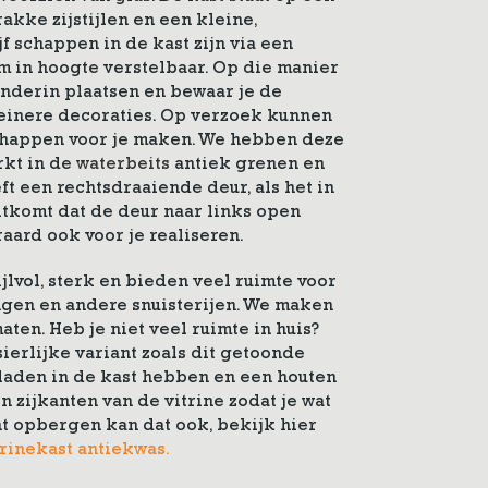
trakke zijstijlen en een kleine,
jf schappen in de kast zijn via een
m in hoogte verstelbaar. Op die manier
onderin plaatsen en bewaar je de
einere decoraties. Op verzoek kunnen
chappen voor je maken. We hebben deze
rkt in de
waterbeits
antiek grenen en
ft een rechtsdraaiende deur, als het in
itkomt dat de deur naar links open
aard ook voor je realiseren.
ijlvol, sterk en bieden veel ruimte voor
ngen en andere snuisterijen. We maken
aten. Heb je niet veel ruimte in huis?
ierlijke variant zoals dit getoonde
2 laden in de kast hebben en een houten
 zijkanten van de vitrine zodat je wat
unt opbergen kan dat ook, bekijk hier
rinekast antiekwas.