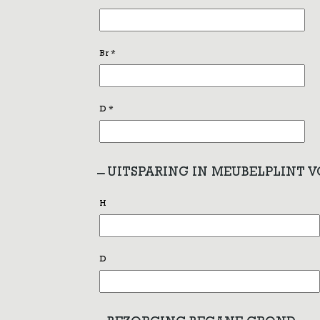
Br
*
D
*
UITSPARING IN MEUBELPLINT 
H
D