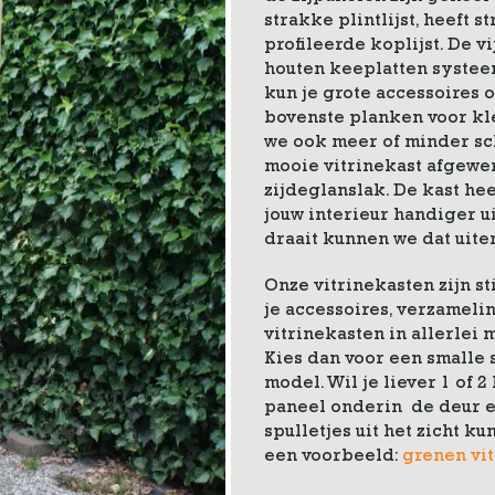
strakke plintlijst, heeft s
profileerde koplijst. De vi
houten keeplatten systee
kun je grote accessoires 
bovenste planken voor kl
we ook meer of minder s
mooie vitrinekast afgewe
zijdeglanslak. De kast hee
jouw interieur handiger u
draait kunnen we dat uiter
Onze vitrinekasten zijn st
je accessoires, verzameli
vitrinekasten in allerlei m
Kies dan voor een smalle s
model. Wil je liever 1 of 
paneel onderin de deur en
spulletjes uit het zicht k
een voorbeeld:
grenen vit