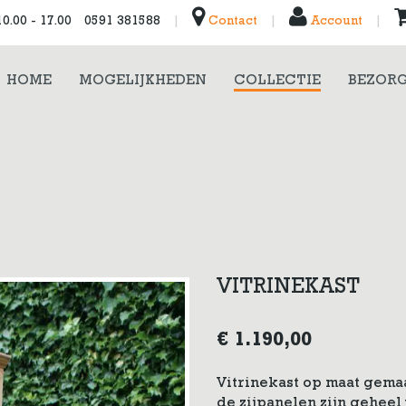
0.00 - 17.00
0591 381588
|
Contact
|
Account
|
HOME
MOGELIJKHEDEN
COLLECTIE
BEZORG
VITRINEKAST
€
1.190,00
Vitrinekast op maat gemaa
de zijpanelen zijn geheel 