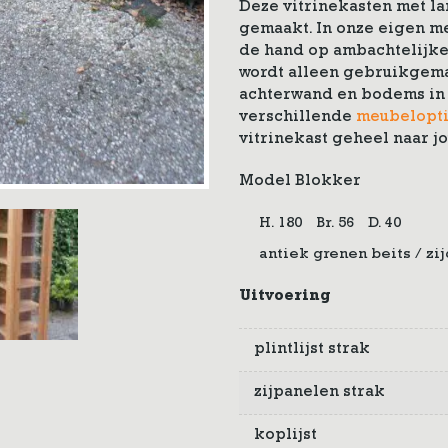
Deze vitrinekasten met la
gemaakt. In onze eigen 
de hand op ambachtelijke
wordt alleen gebruikgema
achterwand en bodems in 
verschillende
meubelopt
vitrinekast geheel naar j
Model Blokker
H. 180
Br. 56
D. 40
antiek grenen beits / zi
Uitvoering
plintlijst strak
zijpanelen strak
koplijst