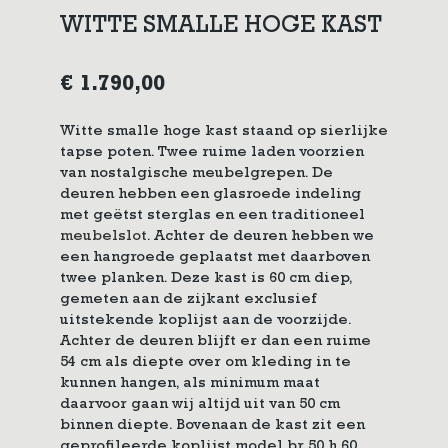
WITTE SMALLE HOGE KAST
€
1.790,00
Witte smalle hoge kast staand op sierlijke
tapse poten. Twee ruime laden voorzien
van nostalgische meubelgrepen. De
deuren hebben een glasroede indeling
met geëtst sterglas en een traditioneel
meubelslot
. Achter de deuren hebben we
een hangroede geplaatst met daarboven
twee planken. Deze kast is 60 cm diep,
gemeten aan de zijkant exclusief
uitstekende koplijst aan de voorzijde.
Achter de deuren blijft er dan een ruime
54 cm als diepte over om kleding in te
kunnen hangen, als minimum maat
daarvoor gaan wij altijd uit van 50 cm
binnen diepte. Bovenaan de kast zit een
geprofileerde koplijst model br 50 h 60