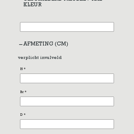
KLEUR
AFMETING (CM)
verplicht invulveld
H
*
Br
*
D
*