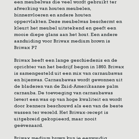
een meubelwas die veel wordt gebruikt ter
afwerking van houten meubelen,
binnenvloeren en andere houten
oppervlakten. Deze meubelwas beschermt en
kleurt het meubel uitstekend en geeft een
mooie diepe glans aan het hout. Een andere
aanduiding voor Briwax medium brown is
Briwax P7
Briwax heeft een lange geschiedenis en de
oprichter van het bedrijf begon in 1860. Briwax
is samengesteld uit een mix van carnaubawas
en bijenwas. Carnaubawas wordt gewonnen uit
de bladeren van de Zuid-Amerikaanse palm
carnauba. De toevoeging van carnaubawas
levert een was op van hoge kwaliteit en wordt
door kenners beschouwd als een van de beste
wassen ter wereld. Het Briwax-recept is
uitgebreid gekopieerd, maar nooit
geëvenaard.
Briwax medium brown kun je eenvoudig