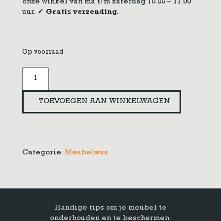
onze winkel van ma t/m zaterdag 10.00 – 17.00
uur.
✓ Gratis verzending.
Op voorraad
Briwax
medium
brown
TOEVOEGEN AAN WINKELWAGEN
5
liter
aantal
Categorie:
Meubelwas
Handige tips om je meubel te
onderhouden en te beschermen.