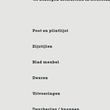
We bezorgen uitsluitend in Nederla
Poot en plintlijst
Zijstijlen
Blad meubel
Deuren
Uitvoeringen
Deurbeslag / knoppen