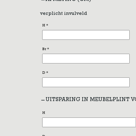
verplicht invulveld
H
*
Br
*
D
*
UITSPARING IN MEUBELPLINT 
H