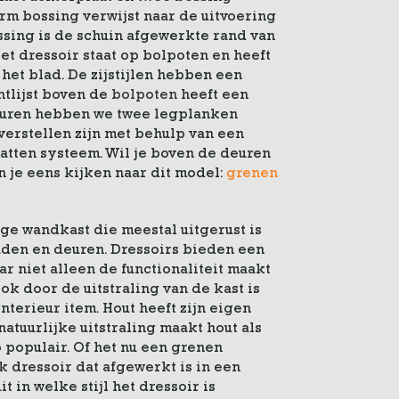
rm bossing verwijst naar de uitvoering
ssing is de schuin afgewerkte rand van
et dressoir staat op bolpoten en heeft
 het blad. De zijstijlen hebben een
ntlijst boven de
bolpoten
heeft een
euren hebben we twee legplanken
verstellen zijn met behulp van een
atten systeem. Wil je boven de deuren
 je eens kijken naar dit model:
grenen
oge wandkast die meestal uitgerust is
aden en deuren. Dressoirs bieden een
r niet alleen de functionaliteit maakt
ook door de uitstraling van de kast is
nterieur item. Hout heeft zijn eigen
atuurlijke uitstraling maakt hout als
 populair. Of het nu een grenen
jk dressoir dat afgewerkt is in een
it in welke stijl het dressoir is