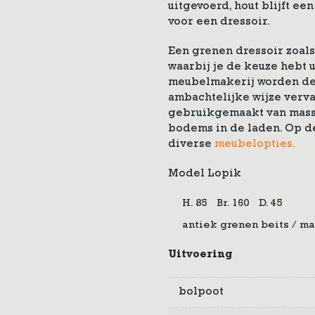
uitgevoerd, hout blijft e
voor een dressoir.
Een grenen dressoir zoal
waarbij je de keuze hebt u
meubelmakerij worden de
ambachtelijke wijze verva
gebruikgemaakt van massi
bodems in de laden. Op de
diverse
meubelopties.
Model Lopik
H. 85
Br. 160
D. 45
antiek grenen beits / ma
Uitvoering
bolpoot