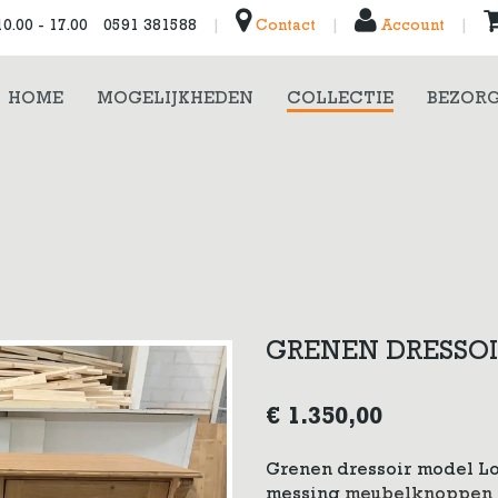
0.00 - 17.00
0591 381588
|
Contact
|
Account
|
HOME
MOGELIJKHEDEN
COLLECTIE
BEZORG
GRENEN DRESSOI
€
1.350,00
Grenen dressoir model Lo
messing
meubelknoppen