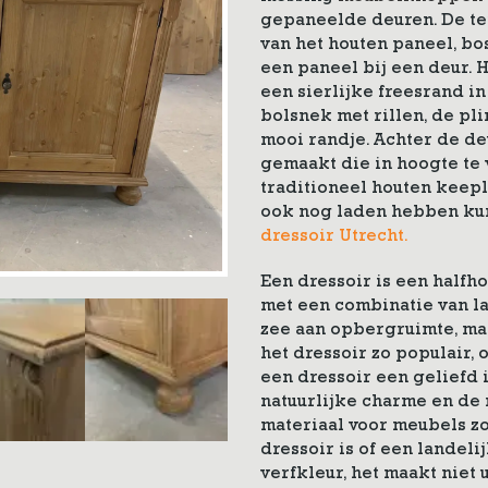
gepaneelde deuren. De te
van het houten paneel, bo
een paneel bij een deur. H
een sierlijke freesrand in
bolsnek met rillen, de pli
mooi randje. Achter de d
gemaakt die in hoogte te 
traditioneel houten keepl
ook nog laden hebben kun
dressoir Utrecht.
Een dressoir is een halfh
met een combinatie van l
zee aan opbergruimte, maa
het dressoir zo populair, 
een dressoir een geliefd i
natuurlijke charme en de n
materiaal voor meubels zo
dressoir is of een landeli
verfkleur, het maakt niet u