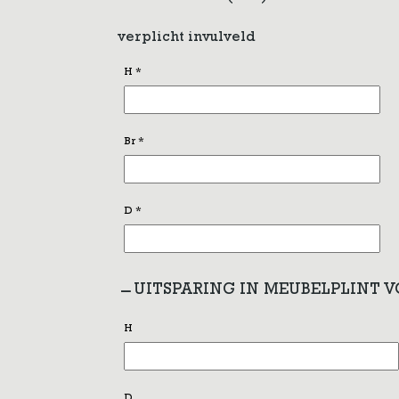
verplicht invulveld
H
*
Br
*
D
*
UITSPARING IN MEUBELPLINT 
H