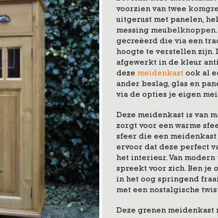
voorzien van twee
komgr
uitgerust met panelen, h
messing
meubelknoppen
gecreëerd die via een tra
hoogte te verstellen zijn.
afgewerkt in de kleur an
deze
meidenkast
ook al e
ander beslag, glas en pane
via de opties je eigen me
Deze meidenkast is van ma
zorgt ​voor een warme sfee
sfeer die een meidenkast v
ervoor dat deze perfect v
het interieur. Van modern 
spreekt voor zich. Ben je
in het oog springend fra
met een nostalgische twis
Deze grenen meidenkast m