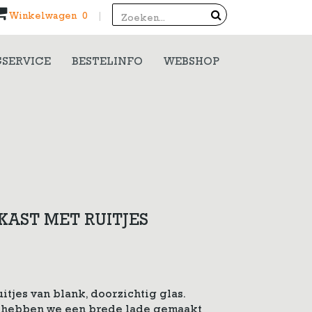
Search
Winkelwagen 0
|
SERVICE
BESTELINFO
WEBSHOP
AST MET RUITJES
tjes van blank, doorzichtig glas.
 hebben we een brede lade gemaakt