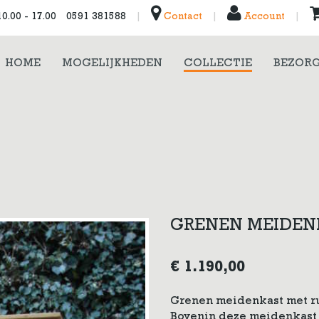
0.00 - 17.00
0591 381588
|
Contact
|
Account
|
HOME
MOGELIJKHEDEN
COLLECTIE
BEZORG
GRENEN MEIDENK
€
1.190,00
Grenen meidenkast met rui
Bovenin deze meidenkast