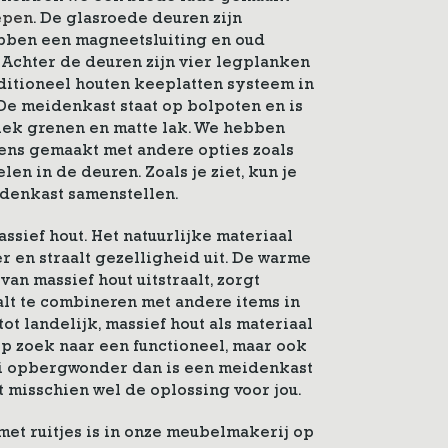
epen
. De glasroede deuren zijn
ebben een magneetsluiting en oud
. Achter de deuren zijn vier legplanken
ditioneel houten keeplatten systeem in
 De meidenkast staat op bolpoten en is
tiek grenen en matte lak. We hebben
ens gemaakt met andere opties zoals
len in de deuren. Zoals je ziet, kun je
idenkast samenstellen.
ssief hout. Het natuurlijke materiaal
r en straalt gezelligheid uit. De warme
an massief hout uitstraalt, zorgt
alt te combineren met andere items in
tot landelijk, massief hout als materiaal
 op zoek naar een functioneel, maar ook
ai opbergwonder dan is een meidenkast
t misschien wel de oplossing voor jou.
et ruitjes is in onze meubelmakerij op