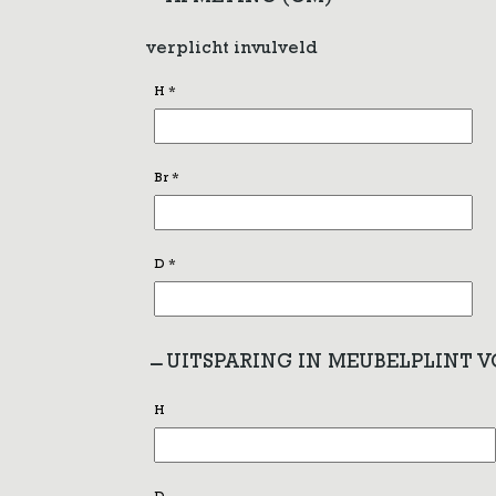
verplicht invulveld
H
*
Br
*
D
*
UITSPARING IN MEUBELPLINT 
H