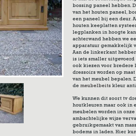
bossing paneel hebben. De
van het houten paneel, bo
een paneel bij een deur.
houten keeplatten syste
legplanken in hoogte kan 
achterwand hebben we ee
apparatuur gemakkelijk v
Aan de linkerkant hebben 
is iets smaller uitgevoerd
ook kiezen voor bredere la
dressoirs worden op maat 
van het meubel bepalen. Di
de
meubelbeits
kleur ant
We kunnen dit soort tv dr
houtkleuren maar ook in e
meubelen worden in onze
ambachtelijke wijze verva
gebruikgemaakt van massi
bodems in laden. Hier ku