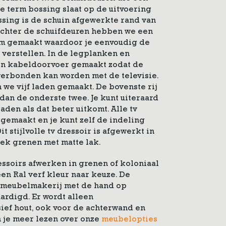
 term bossing slaat op de uitvoering
ssing is de schuin afgewerkte rand van
 Achter de schuifdeuren hebben we een
em gemaakt waardoor je eenvoudig de
verstellen. In de legplanken en
n kabeldoorvoer gemaakt zodat de
erbonden kan worden met de televisie.
we vijf laden gemaakt. De bovenste rij
 dan de onderste twee. Je kunt uiteraard
den als dat beter uitkomt. Alle tv
gemaakt en je kunt zelf de indeling
t stijlvolle tv dressoir is afgewerkt in
iek grenen met matte lak.
essoirs afwerken in grenen of koloniaal
en Ral verf kleur naar keuze. De
 meubelmakerij met de hand op
ardigd. Er wordt alleen
ef hout, ook voor de achterwand en
n je meer lezen over onze
meubelopties