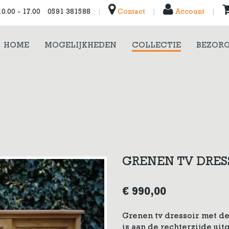
0.00 - 17.00
0591 381588
|
Contact
|
Account
|
HOME
MOGELIJKHEDEN
COLLECTIE
BEZORG
GRENEN TV DRES
€
990,00
Grenen tv dressoir met deu
is aan de rechterzijde ui