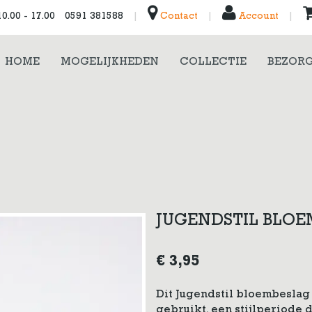
0.00 - 17.00
0591 381588
|
Contact
|
Account
|
HOME
MOGELIJKHEDEN
COLLECTIE
BEZORG
JUGENDSTIL BLOE
€
3,95
Dit Jugendstil bloembeslag
gebruikt, een stijlperiode 