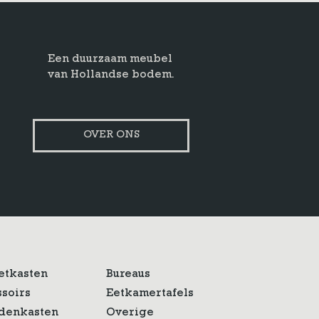
Een duurzaam meubel
van Hollandse bodem.
OVER ONS
etkasten
Bureaus
ssoirs
Eetkamertafels
denkasten
Overige