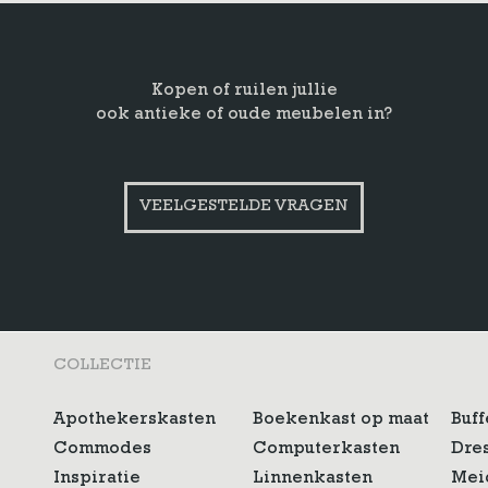
Kopen of ruilen jullie
ook antieke of oude meubelen in?
VEELGESTELDE VRAGEN
COLLECTIE
Apothekerskasten
Boekenkast op maat
Buff
Commodes
Computerkasten
Dre
Inspiratie
Linnenkasten
Mei